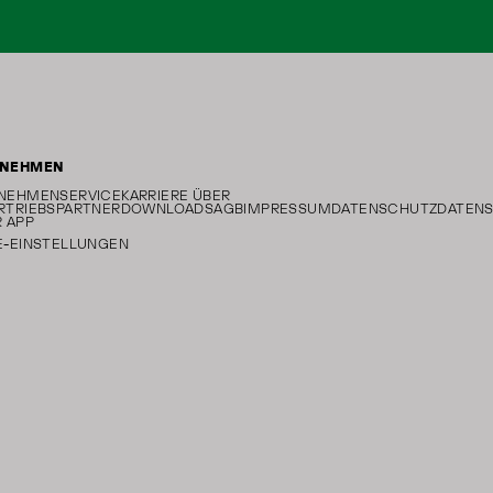
RNEHMEN
NEHMEN
SERVICE
KARRIERE
ÜBER
RTRIEBSPARTNER
DOWNLOADS
AGB
IMPRESSUM
DATENSCHUTZ
DATEN
 APP
E-EINSTELLUNGEN