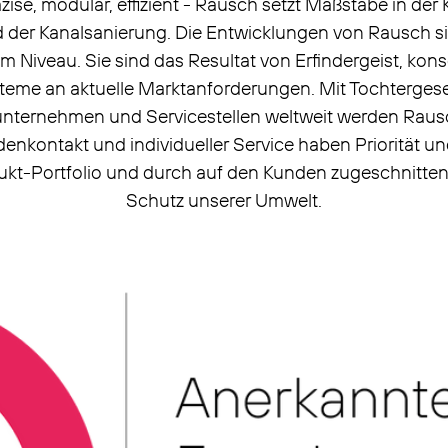
ise, modular, effizient - Rausch setzt Maßstäbe in der 
 der Kanalsanierung. Die Entwicklungen von Rausch 
 Niveau. Sie sind das Resultat von Erfindergeist, kon
eme an aktuelle Marktanforderungen. Mit Tochtergese
unternehmen und Servicestellen weltweit werden Ra
enkontakt und individueller Service haben Priorität
t-Portfolio und durch auf den Kunden zugeschnitte
Schutz unserer Umwelt.