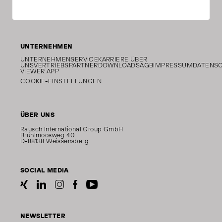
UNTERNEHMEN
UNTERNEHMEN
SERVICE
KARRIERE
ÜBER
UNS
VERTRIEBSPARTNER
DOWNLOADS
AGB
IMPRESSUM
DATENS
VIEWER APP
COOKIE-EINSTELLUNGEN
ÜBER UNS
Rausch International Group GmbH
Brühlmoosweg 40
D-88138 Weissensberg
SOCIAL MEDIA
NEWSLETTER