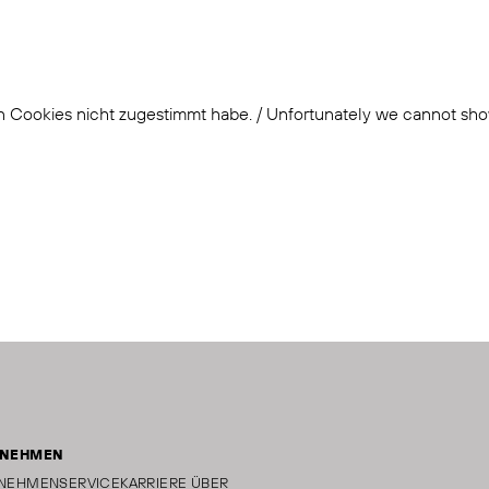
n Cookies nicht zugestimmt habe. / Unfortunately we cannot sh
RNEHMEN
NEHMEN
SERVICE
KARRIERE
ÜBER