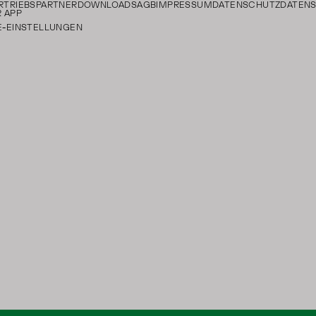
RTRIEBSPARTNER
DOWNLOADS
AGB
IMPRESSUM
DATENSCHUTZ
DATEN
 APP
E-EINSTELLUNGEN