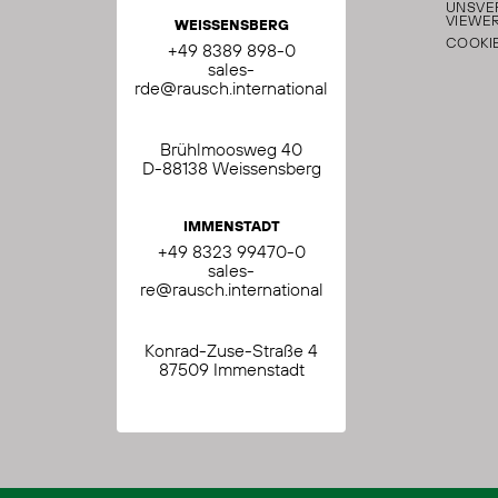
UNS
VE
VIEWER
WEISSENSBERG
COOKI
+49 8389 898-0
sales-
rde@rausch.international
Brühlmoosweg 40
D-88138 Weissensberg
IMMENSTADT
+49 8323 99470-0
sales-
re@rausch.international
Konrad-Zuse-Straße 4
87509 Immenstadt